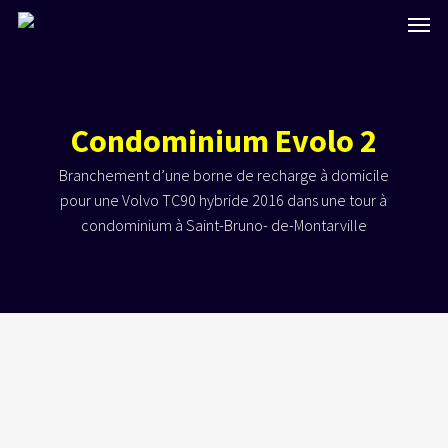
Skip
Men
to
main
content
Condominium Evolo 2
Branchement d’une borne de recharge à domicile
pour une Volvo TC90 hybride 2016 dans une tour à
condominium à Saint-Bruno- de-Montarville