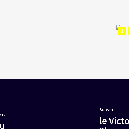
Suivant
ent
le Vict
au