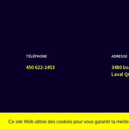
TÉLÉPHONE
ADRESSE
450 622-2453
3480 bou
Laval Q
Ce site Web utilise des cookies pour vous garantir la meill
© 2026 Lilco Électrique.