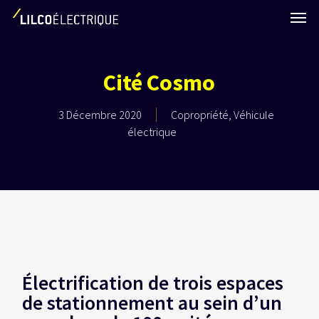
Skip
Men
to
main
content
Cité Cosmo
3 Décembre 2020
Copropriété
,
Véhicule
électrique
Électrification de trois espaces
de stationnement au sein d’un