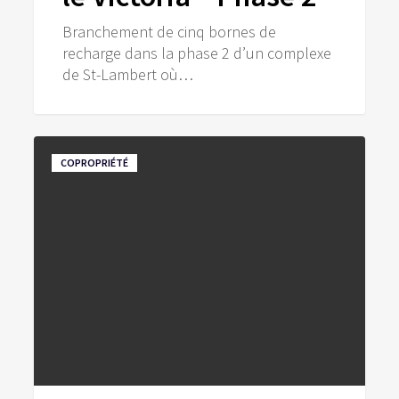
Branchement de cinq bornes de
recharge dans la phase 2 d’un complexe
de St-Lambert où…
Terrasse
COPROPRIÉTÉ
Laverdure