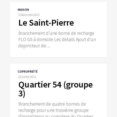
Le
MAISON
Saint-
3 Décembre 2021
Pierre
Le Saint-Pierre
Branchement d’une borne de recharge
FLO G5 à domicile Les détails Ajout d’un
disjoncteur de…
Quartier
COPROPRIÉTÉ
54
23 juillet 2021
(groupe
Quartier 54 (groupe
3)
3)
Branchement de quatre bornes de
recharge pour une troisième groupe
d’installation au complexe du Quartier…