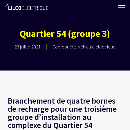
Skip
Men
to
main
content
Quartier 54 (groupe 3)
23 juillet 2021
Copropriété
,
Véhicule électrique
Branchement de quatre bornes
de recharge pour une troisième
groupe d’installation au
complexe du Quartier 54