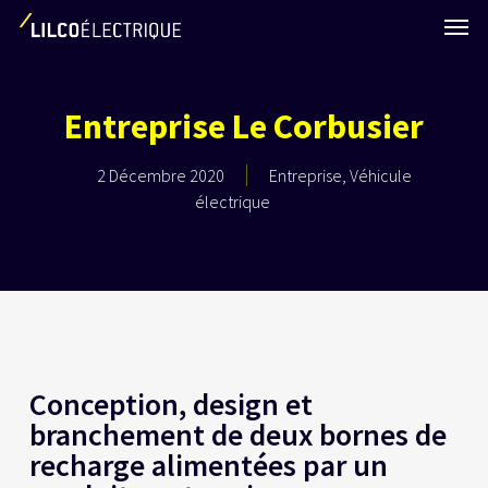
Skip
Men
to
main
content
Entreprise Le Corbusier
2 Décembre 2020
Entreprise
,
Véhicule
électrique
Conception, design et
branchement de deux bornes de
recharge alimentées par un