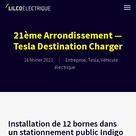
Skip
Men
to
main
content
21ème Arrondissement —
Tesla Destination Charger
16 février 2021
Entreprise
,
Tesla
,
Véhicule
électrique
Installation de 12 bornes dans
un stationnement public Indigo