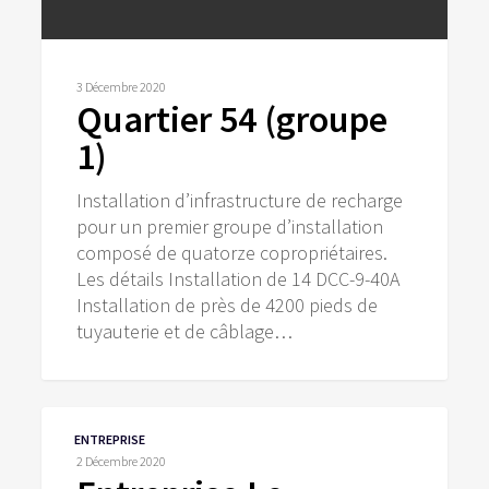
3 Décembre 2020
Quartier 54 (groupe
1)
Installation d’infrastructure de recharge
pour un premier groupe d’installation
composé de quatorze copropriétaires.
Les détails Installation de 14 DCC-9-40A
Installation de près de 4200 pieds de
tuyauterie et de câblage…
Entreprise
ENTREPRISE
Le
2 Décembre 2020
Corbusier