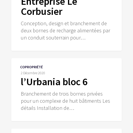
Entreprise Le
Corbusier
Conception, design et branchement de
deux bornes de recharge alimentées par
un conduit souterrain pour…
l’Urbania
COPROPRIÉTÉ
bloc
2 Décembre 2020
6
l’Urbania bloc 6
Branchement de trois bornes privées
pour un complexe de huit bâtiments Les
détails Installation de…
Résidence