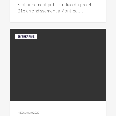
stationnement public Indigo du projet
21e arrondissement à Montréal…
Autobus
ENTREPRISE
Lion
4 Décembre 2020