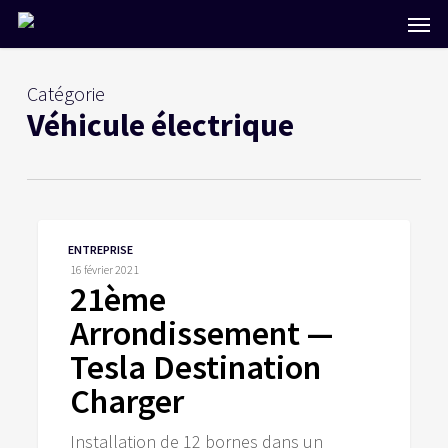
Skip
Men
to
main
content
Catégorie
Véhicule électrique
21ème
ENTREPRISE
Arrondissement
16 février 2021
—
21ème
Tesla
Arrondissement —
Destination
Charger
Tesla Destination
Charger
Installation de 12 bornes dans un