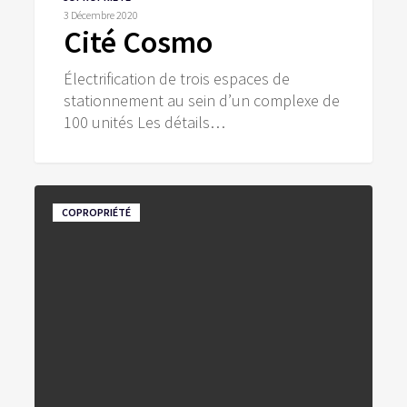
Cosmo
3 Décembre 2020
Cité Cosmo
Électrification de trois espaces de
stationnement au sein d’un complexe de
100 unités Les détails…
Quartier
COPROPRIÉTÉ
54
(groupe
1)